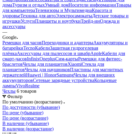
дома
Туризм и отдых
Умный дом
Носители информации
Товары
для компьютера
Телевизоры и Мультимедиа
Красота и
здоровье
Техника для авто
Электросамокаты
Детские товары и
игрушки
Услуги
Планшеты и ноутбуки
Трейд-ин
Одежда и
аксессуары
—
Google
Ремешки для часов
Переходники и адаптеры
Аккумуляторы и
батарейки
Tecno
Кабели
Защитная гидрогелевая
плёнка
Аксессуары для пылесосов и швабр
Apple
Кабели для
смарт-часов
Infinix
Oneplus
Сим-карты
Ремешки для фитнес-
браслетов
Чехлы для планшетов
Xiaomi
Стекла для
планшетов
Чехлы для наушников
Пластины для магнитных
держателей
Huawei | Honor
Samsung
Чехлы для внешних
аккумуляторов
Сетевые зарядные устройства
Кольцевые
лампы
Vivo
Realme
Чехлы
6 товаров
Фильтр
По умолчанию (возрастание)
По доступности (убывание)
По цене (убывание)
По цене (возрастание)
В наличии (убывание)
В наличии (возрастание)