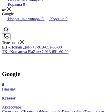
Корзина
0
Google
Избранные товары
0
Корзина
0
Телефоны
БЦ «Новый Дом»
+7-913-651-60-30
ТК «Komarova PlaZa»
+7-913-651-60-20
Google
6
Главная
—
Каталог
—
Аксессуары
Смартфоны
Пылесосы
Игры и софт
Гаджеты
Звук
Товары для