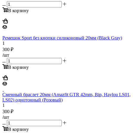
В корзину
Ремешок Sport без кнопки силиконовый 20мм (Black Gray)
1
300
₽
/шт
В корзину
Сменный браслет 20мм (Amazfit GTR 42mm, Bip, Haylou LS01,
LS02) однотонный (Розовый)
1
300
₽
/шт
В корзину