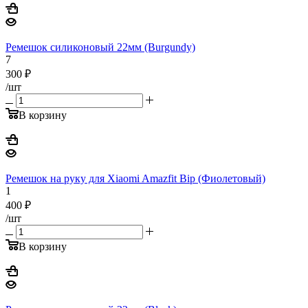
Ремешок силиконовый 22мм (Burgundy)
7
300
₽
/шт
В корзину
Ремешок на руку для Xiaomi Amazfit Bip (Фиолетовый)
1
400
₽
/шт
В корзину