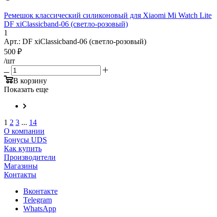
Ремешок классический силиконовый для Xiaomi Mi Watch Lite
DF xiClassicband-06 (светло-розовый)
1
Арт.: DF xiClassicband-06 (светло-розовый)
500
₽
/шт
В корзину
Показать еще
1
2
3
...
14
О компании
Бонусы UDS
Как купить
Производители
Магазины
Контакты
Вконтакте
Telegram
WhatsApp