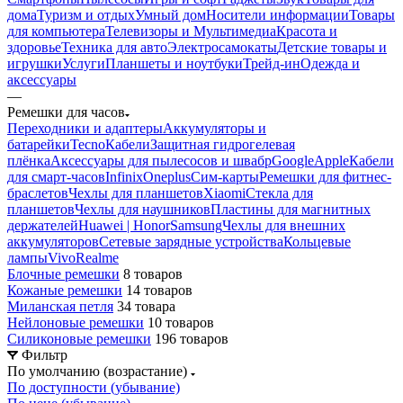
дома
Туризм и отдых
Умный дом
Носители информации
Товары
для компьютера
Телевизоры и Мультимедиа
Красота и
здоровье
Техника для авто
Электросамокаты
Детские товары и
игрушки
Услуги
Планшеты и ноутбуки
Трейд-ин
Одежда и
аксессуары
—
Ремешки для часов
Переходники и адаптеры
Аккумуляторы и
батарейки
Tecno
Кабели
Защитная гидрогелевая
плёнка
Аксессуары для пылесосов и швабр
Google
Apple
Кабели
для смарт-часов
Infinix
Oneplus
Сим-карты
Ремешки для фитнес-
браслетов
Чехлы для планшетов
Xiaomi
Стекла для
планшетов
Чехлы для наушников
Пластины для магнитных
держателей
Huawei | Honor
Samsung
Чехлы для внешних
аккумуляторов
Сетевые зарядные устройства
Кольцевые
лампы
Vivo
Realme
Блочные ремешки
8 товаров
Кожаные ремешки
14 товаров
Миланская петля
34 товара
Нейлоновые ремешки
10 товаров
Силиконовые ремешки
196 товаров
Фильтр
По умолчанию (возрастание)
По доступности (убывание)