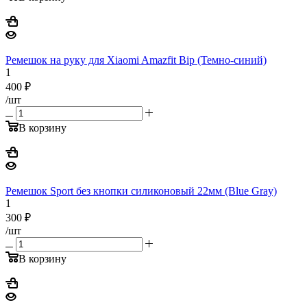
Ремешок на руку для Xiaomi Amazfit Bip (Темно-синий)
1
400
₽
/шт
В корзину
Ремешок Sport без кнопки силиконовый 22мм (Blue Gray)
1
300
₽
/шт
В корзину