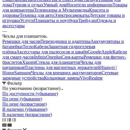
дома
Туризм и отдых
Умный дом
Носители информации
Товары
для компьютера
Телевизоры и Мультимедиа
Красота и
здоровье
Техника для авто
Электросамокаты
Детские товары и
игрушки
Услуги
Планшеты и ноутбуки
Трейд-ин
Одежда и
аксессуары
—
Чехлы для планшетов
Ремешки для часов
Переходники и адаптеры
Аккумуляторы и
батарейки
Tecno
Кабели
Защитная гидрогелевая
плёнка
Аксессуары для пылесосов и швабр
Google
Apple
Кабели
для смарт-часов
Infinix
Oneplus
Сим-карты
Ремешки для фитнес-
браслетов
Xiaomi
Стекла для планшетов
Чехлы для
наушников
Пластины для магнитных держателей
Huawei |
Honor
Samsung
Чехлы для внешних аккумуляторов
Сетевые
зарядные устройства
Кольцевые лампы
Vivo
Realme
Фильтр
По умолчанию (возрастание)
По доступности (убывание)
По цене (убывание)
По цене (возрастание)
В наличии (убывание)
В наличии (возрастание)