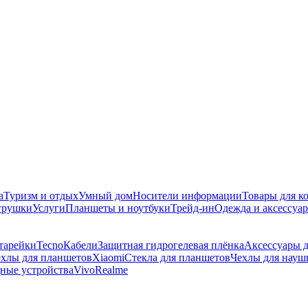
а
Туризм и отдых
Умный дом
Носители информации
Товары для к
игрушки
Услуги
Планшеты и ноутбуки
Трейд-ин
Одежда и аксессуа
тарейки
Tecno
Кабели
Защитная гидрогелевая плёнка
Аксессуары д
хлы для планшетов
Xiaomi
Стекла для планшетов
Чехлы для науш
дные устройства
Vivo
Realme