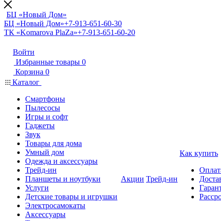
БЦ «Новый Дом»
БЦ «Новый Дом»
+7-913-651-60-30
ТК «Komarova PlaZa»
+7-913-651-60-20
Войти
Избранные товары
0
Корзина
0
Каталог
Смартфоны
Пылесосы
Игры и софт
Гаджеты
Звук
Товары для дома
Умный дом
Как купить
Одежда и аксессуары
Трейд-ин
Оплат
Планшеты и ноутбуки
Акции
Трейд-ин
Доста
Услуги
Гарант
Детские товары и игрушки
Расср
Электросамокаты
Аксессуары