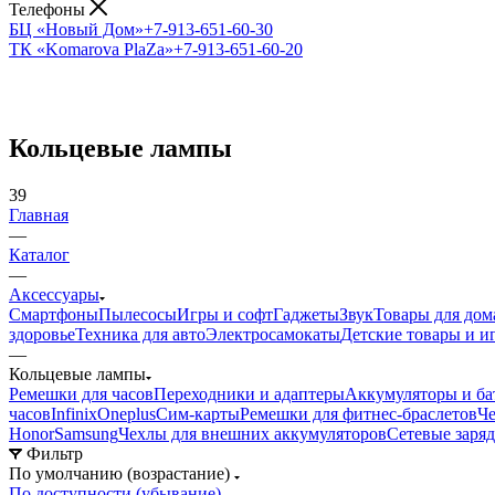
Телефоны
БЦ «Новый Дом»
+7-913-651-60-30
ТК «Komarova PlaZa»
+7-913-651-60-20
Кольцевые лампы
39
Главная
—
Каталог
—
Аксессуары
Смартфоны
Пылесосы
Игры и софт
Гаджеты
Звук
Товары для дом
здоровье
Техника для авто
Электросамокаты
Детские товары и 
—
Кольцевые лампы
Ремешки для часов
Переходники и адаптеры
Аккумуляторы и ба
часов
Infinix
Oneplus
Сим-карты
Ремешки для фитнес-браслетов
Че
Honor
Samsung
Чехлы для внешних аккумуляторов
Сетевые заря
Фильтр
По умолчанию (возрастание)
По доступности (убывание)