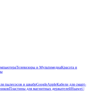
омпьютера
Телевизоры и Мультимедиа
Красота и
ры
ля пылесосов и швабр
Google
Apple
Кабели для смарт-
ников
Пластины для магнитных держателей
Huawei |