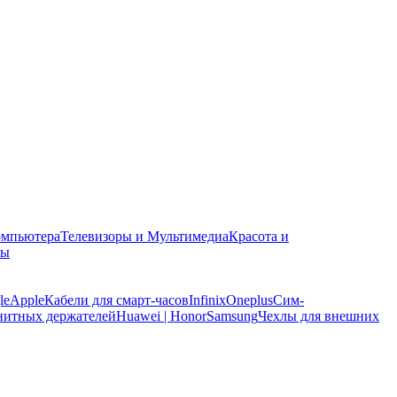
омпьютера
Телевизоры и Мультимедиа
Красота и
ры
le
Apple
Кабели для смарт-часов
Infinix
Oneplus
Сим-
нитных держателей
Huawei | Honor
Samsung
Чехлы для внешних