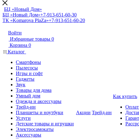
БЦ «Новый Дом»
БЦ «Новый Дом»
+7-913-651-60-30
ТК «Komarova PlaZa»
+7-913-651-60-20
Войти
Избранные товары
0
Корзина
0
Каталог
Смартфоны
Пылесосы
Игры и софт
Гаджеты
Звук
Товары для дома
Умный дом
Как купить
Одежда и аксессуары
Трейд-ин
Оплат
Планшеты и ноутбуки
Акции
Трейд-ин
Доста
Услуги
Гарант
Детские товары и игрушки
Расср
Электросамокаты
Аксессуары