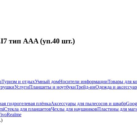
7 тип AAA (уп.40 шт.)
а
Туризм и отдых
Умный дом
Носители информации
Товары для к
игрушки
Услуги
Планшеты и ноутбуки
Трейд-ин
Одежда и аксессуа
ая гидрогелевая плёнка
Аксессуары для пылесосов и швабр
Goog
mi
Стекла для планшетов
Чехлы для наушников
Пластины для маг
ivo
Realme
.)