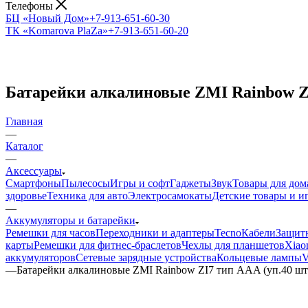
Телефоны
БЦ «Новый Дом»
+7-913-651-60-30
ТК «Komarova PlaZa»
+7-913-651-60-20
Батарейки алкалиновые ZMI Rainbow ZI
Главная
—
Каталог
—
Аксессуары
Смартфоны
Пылесосы
Игры и софт
Гаджеты
Звук
Товары для дом
здоровье
Техника для авто
Электросамокаты
Детские товары и 
—
Аккумуляторы и батарейки
Ремешки для часов
Переходники и адаптеры
Tecno
Кабели
Защитн
карты
Ремешки для фитнес-браслетов
Чехлы для планшетов
Xiao
аккумуляторов
Сетевые зарядные устройства
Кольцевые лампы
V
—
Батарейки алкалиновые ZMI Rainbow ZI7 тип AAA (уп.40 шт