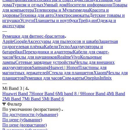
дома
Туризм и отдых
Умный дом
Носители информации
Товары
для компьютера
Телевизоры и Мультимедиа
Красота и
здоровье
Техника для авто
Электросамокаты
Детские товары и
игрушки
Услуги
Планшеты и ноутбуки
Трейд-ин
Одежда и
аксессуары
—
Ремешки для фитнес-браслетов
Apple
Google
Аксессуары для пылесосов и швабр
Защитная
гидрогелевая плёнка
Кабели
Tecno
Аккумуляторы и
батарейки
Переходники и адаптеры
Кабели для смарт-
часов
Чехлы для наушников
Realme
Vivo
Кольцевые
лампы
Сетевые зарядные устройства
Чехлы для внешних
аккумуляторов
Samsung
Huawei | Honor
Пластины для
магнитных держателей
Стекла для планшетов
Xiaomi
Чехлы для
планшетов
Ремешки для часов
Сим-карты
Oneplus
Infinix
—
Mi Band 3 | 4
Huawei Band 7
Honor Band 6
Mi band 8 / 9
Honor Band 4
Mi Band
2
Mi Band 7
Mi Band 5
Mi Band 6
Фильтр
По умолчанию (возрастание)
По доступности (убывание)
По цене (убывание)
По цене (возрастание)