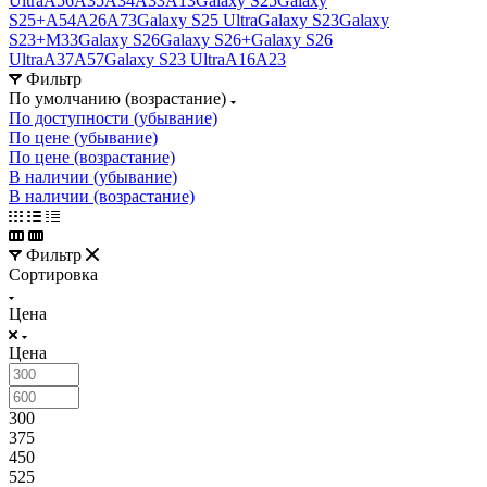
Ultra
A56
A35
A34
A33
A13
Galaxy S25
Galaxy
S25+
A54
A26
A73
Galaxy S25 Ultra
Galaxy S23
Galaxy
S23+
M33
Galaxy S26
Galaxy S26+
Galaxy S26
Ultra
A37
A57
Galaxy S23 Ultra
A16
A23
Фильтр
По умолчанию (возрастание)
По доступности (убывание)
По цене (убывание)
По цене (возрастание)
В наличии (убывание)
В наличии (возрастание)
Фильтр
Сортировка
Цена
Цена
300
375
450
525