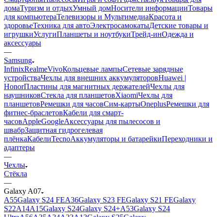
дома
Туризм и отдых
Умный дом
Носители информации
Товары
для компьютера
Телевизоры и Мультимедиа
Красота и
здоровье
Техника для авто
Электросамокаты
Детские товары и
игрушки
Услуги
Планшеты и ноутбуки
Трейд-ин
Одежда и
аксессуары
—
Samsung
Infinix
Realme
Vivo
Кольцевые лампы
Сетевые зарядные
устройства
Чехлы для внешних аккумуляторов
Huawei |
Honor
Пластины для магнитных держателей
Чехлы для
наушников
Стекла для планшетов
Xiaomi
Чехлы для
планшетов
Ремешки для часов
Сим-карты
Oneplus
Ремешки для
фитнес-браслетов
Кабели для смарт-
часов
Apple
Google
Аксессуары для пылесосов и
швабр
Защитная гидрогелевая
плёнка
Кабели
Tecno
Аккумуляторы и батарейки
Переходники и
адаптеры
—
Чехлы
Стёкла
—
Galaxy A07
A55
Galaxy S24 FE
A36
Galaxy S23 FE
Galaxy S21 FE
Galaxy
S22
A14
A15
Galaxy S24
Galaxy S24+
A53
Galaxy S24