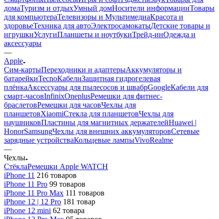
дома
Туризм и отдых
Умный дом
Носители информации
Товары
для компьютера
Телевизоры и Мультимедиа
Красота и
здоровье
Техника для авто
Электросамокаты
Детские товары и
игрушки
Услуги
Планшеты и ноутбуки
Трейд-ин
Одежда и
аксессуары
—
Apple
Сим-карты
Переходники и адаптеры
Аккумуляторы и
батарейки
Tecno
Кабели
Защитная гидрогелевая
плёнка
Аксессуары для пылесосов и швабр
Google
Кабели для
смарт-часов
Infinix
Oneplus
Ремешки для фитнес-
браслетов
Ремешки для часов
Чехлы для
планшетов
Xiaomi
Стекла для планшетов
Чехлы для
наушников
Пластины для магнитных держателей
Huawei |
Honor
Samsung
Чехлы для внешних аккумуляторов
Сетевые
зарядные устройства
Кольцевые лампы
Vivo
Realme
—
Чехлы
Стёкла
Ремешки Apple WATCH
iPhone 11
216 товаров
iPhone 11 Pro
99 товаров
iPhone 11 Pro Max
111 товаров
iPhone 12 | 12 Pro
181 товар
iPhone 12 mini
62 товара