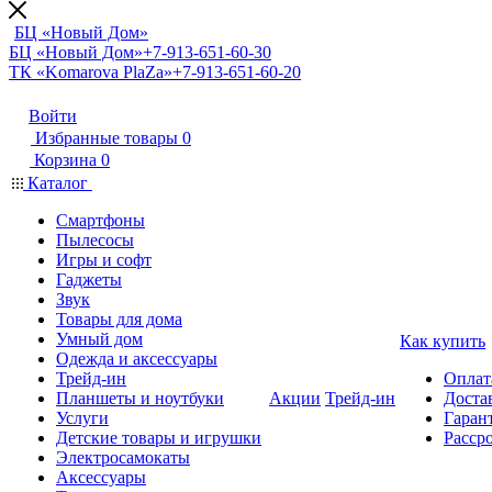
БЦ «Новый Дом»
БЦ «Новый Дом»
+7-913-651-60-30
ТК «Komarova PlaZa»
+7-913-651-60-20
Войти
Избранные товары
0
Корзина
0
Каталог
Смартфоны
Пылесосы
Игры и софт
Гаджеты
Звук
Товары для дома
Умный дом
Как купить
Одежда и аксессуары
Трейд-ин
Оплат
Планшеты и ноутбуки
Акции
Трейд-ин
Доста
Услуги
Гарант
Детские товары и игрушки
Расср
Электросамокаты
Аксессуары