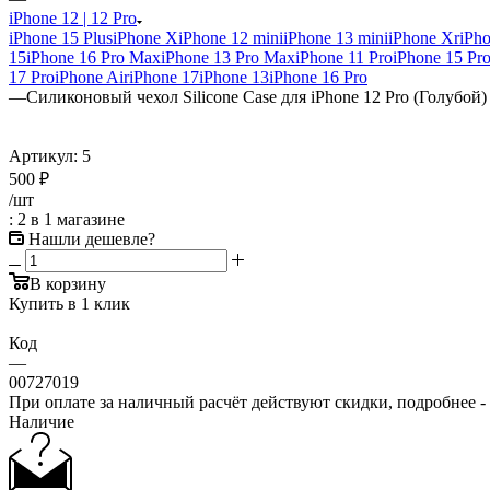
iPhone 12 | 12 Pro
iPhone 15 Plus
iPhone X
iPhone 12 mini
iPhone 13 mini
iPhone Xr
iPh
15
iPhone 16 Pro Max
iPhone 13 Pro Max
iPhone 11 Pro
iPhone 15 Pr
17 Pro
iPhone Air
iPhone 17
iPhone 13
iPhone 16 Pro
—
Силиконовый чехол Silicone Case для iPhone 12 Pro (Голубой) 
Артикул:
5
500
₽
/шт
: 2
в 1 магазине
Нашли дешевле?
В корзину
Купить в 1 клик
Код
—
00727019
При оплате за наличный расчёт действуют скидки, подробнее -
Наличие