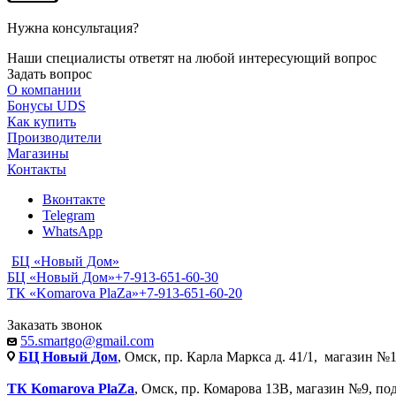
Нужна консультация?
Наши специалисты ответят на любой интересующий вопрос
Задать вопрос
О компании
Бонусы UDS
Как купить
Производители
Магазины
Контакты
Вконтакте
Telegram
WhatsApp
БЦ «Новый Дом»
БЦ «Новый Дом»
+7-913-651-60-30
ТК «Komarova PlaZa»
+7-913-651-60-20
Заказать звонок
55.smartgo@gmail.com
БЦ Новый Дом
, Омск, пр. Карла Маркса д. 41/1, магазин №1
ТК Komarova PlaZa
, Омск, пр. Комарова 13В, магазин №9, по