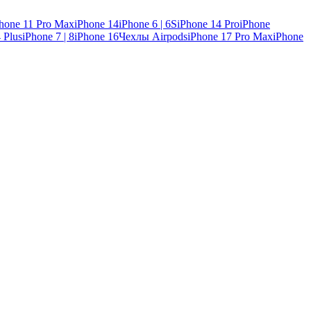
hone 11 Pro Max
iPhone 14
iPhone 6 | 6S
iPhone 14 Pro
iPhone
 Plus
iPhone 7 | 8
iPhone 16
Чехлы Airpods
iPhone 17 Pro Max
iPhone