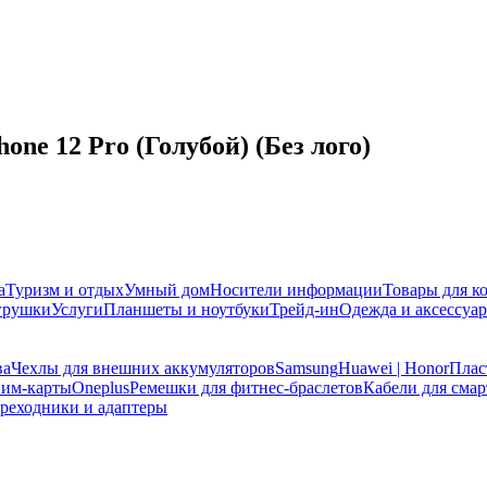
one 12 Pro (Голубой) (Без лого)
а
Туризм и отдых
Умный дом
Носители информации
Товары для к
игрушки
Услуги
Планшеты и ноутбуки
Трейд-ин
Одежда и аксессуа
ва
Чехлы для внешних аккумуляторов
Samsung
Huawei | Honor
Плас
им-карты
Oneplus
Ремешки для фитнес-браслетов
Кабели для смар
реходники и адаптеры