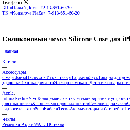
Телефоны
БЦ «Новый Дом»
+7-913-651-60-30
ТК «Komarova PlaZa»
+7-913-651-60-20
Силиконовый чехол Silicone Case для iPh
Главная
—
Каталог
—
Аксессуары
Смартфоны
Пылесосы
Игры и софт
Гаджеты
Звук
Товары для дом
здоровье
Техника для авто
Электросамокаты
Детские товары и 
—
Apple
Infinix
Realme
Vivo
Кольцевые лампы
Сетевые зарядные устройст
для планшетов
Xiaomi
Чехлы для планшетов
Ремешки для часов
С
гидрогелевая плёнка
Кабели
Tecno
Аккумуляторы и батарейки
Пе
—
Чехлы
Ремешки Apple WATCH
Стёкла
—