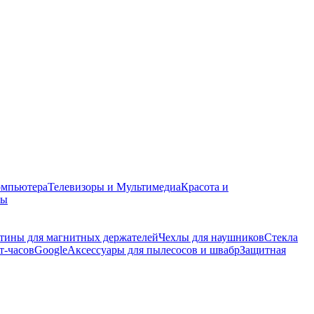
омпьютера
Телевизоры и Мультимедиа
Красота и
ры
тины для магнитных держателей
Чехлы для наушников
Стекла
т-часов
Google
Аксессуары для пылесосов и швабр
Защитная