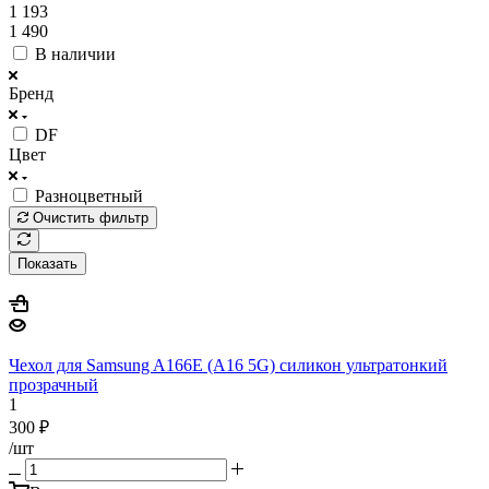
1 193
1 490
В наличии
Бренд
DF
Цвет
Разноцветный
Очистить фильтр
Показать
Чехол для Samsung A166E (A16 5G) силикон ультратонкий
прозрачный
1
300
₽
/шт