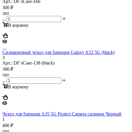
Арт.: DF sCase-166
300
₽
/шт
В корзину
Силиконовый чехол для Samsung Galaxy A53 5G (black)
3
Арт.: DF sCase-138 (black)
300
₽
/шт
В корзину
Чехол для Samsung A35 5G Protect Camera силикон Черный
1
400
₽
/шт