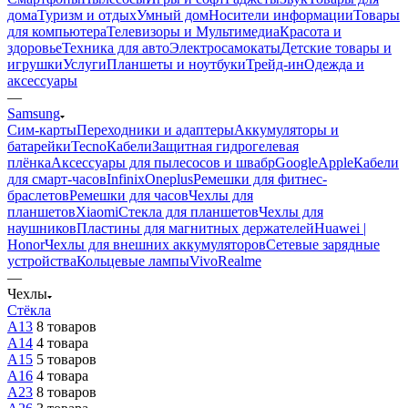
дома
Туризм и отдых
Умный дом
Носители информации
Товары
для компьютера
Телевизоры и Мультимедиа
Красота и
здоровье
Техника для авто
Электросамокаты
Детские товары и
игрушки
Услуги
Планшеты и ноутбуки
Трейд-ин
Одежда и
аксессуары
—
Samsung
Сим-карты
Переходники и адаптеры
Аккумуляторы и
батарейки
Tecno
Кабели
Защитная гидрогелевая
плёнка
Аксессуары для пылесосов и швабр
Google
Apple
Кабели
для смарт-часов
Infinix
Oneplus
Ремешки для фитнес-
браслетов
Ремешки для часов
Чехлы для
планшетов
Xiaomi
Стекла для планшетов
Чехлы для
наушников
Пластины для магнитных держателей
Huawei |
Honor
Чехлы для внешних аккумуляторов
Сетевые зарядные
устройства
Кольцевые лампы
Vivo
Realme
—
Чехлы
Стёкла
A13
8 товаров
A14
4 товара
A15
5 товаров
A16
4 товара
A23
8 товаров