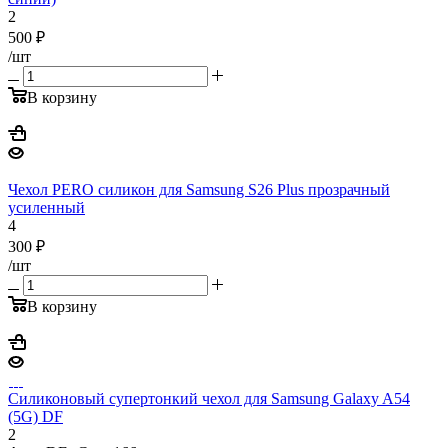
2
500
₽
/шт
В корзину
Чехол PERO силикон для Samsung S26 Plus прозрачный
усиленный
4
300
₽
/шт
В корзину
Силиконовый супертонкий чехол для Samsung Galaxy A54
(5G) DF
2