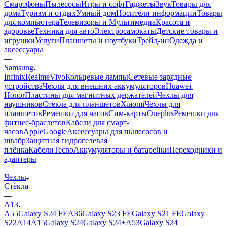
Смартфоны
Пылесосы
Игры и софт
Гаджеты
Звук
Товары для
дома
Туризм и отдых
Умный дом
Носители информации
Товары
для компьютера
Телевизоры и Мультимедиа
Красота и
здоровье
Техника для авто
Электросамокаты
Детские товары и
игрушки
Услуги
Планшеты и ноутбуки
Трейд-ин
Одежда и
аксессуары
—
Samsung
Infinix
Realme
Vivo
Кольцевые лампы
Сетевые зарядные
устройства
Чехлы для внешних аккумуляторов
Huawei |
Honor
Пластины для магнитных держателей
Чехлы для
наушников
Стекла для планшетов
Xiaomi
Чехлы для
планшетов
Ремешки для часов
Сим-карты
Oneplus
Ремешки для
фитнес-браслетов
Кабели для смарт-
часов
Apple
Google
Аксессуары для пылесосов и
швабр
Защитная гидрогелевая
плёнка
Кабели
Tecno
Аккумуляторы и батарейки
Переходники и
адаптеры
—
Чехлы
Стёкла
—
A13
A55
Galaxy S24 FE
A36
Galaxy S23 FE
Galaxy S21 FE
Galaxy
S22
A14
A15
Galaxy S24
Galaxy S24+
A53
Galaxy S24