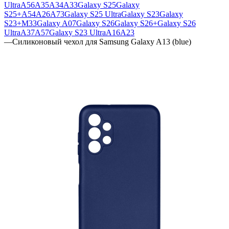
Ultra
A56
A35
A34
A33
Galaxy S25
Galaxy
S25+
A54
A26
A73
Galaxy S25 Ultra
Galaxy S23
Galaxy
S23+
M33
Galaxy A07
Galaxy S26
Galaxy S26+
Galaxy S26
Ultra
A37
A57
Galaxy S23 Ultra
A16
A23
—
Силиконовый чехол для Samsung Galaxy A13 (blue)