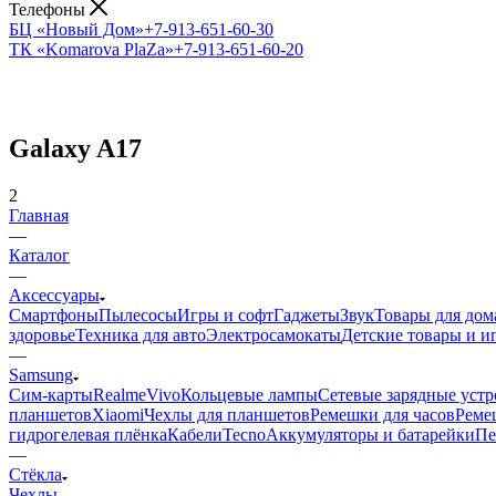
Телефоны
БЦ «Новый Дом»
+7-913-651-60-30
ТК «Komarova PlaZa»
+7-913-651-60-20
Galaxy A17
2
Главная
—
Каталог
—
Аксессуары
Смартфоны
Пылесосы
Игры и софт
Гаджеты
Звук
Товары для дом
здоровье
Техника для авто
Электросамокаты
Детские товары и 
—
Samsung
Сим-карты
Realme
Vivo
Кольцевые лампы
Сетевые зарядные устр
планшетов
Xiaomi
Чехлы для планшетов
Ремешки для часов
Реме
гидрогелевая плёнка
Кабели
Tecno
Аккумуляторы и батарейки
Пе
—
Стёкла
Чехлы