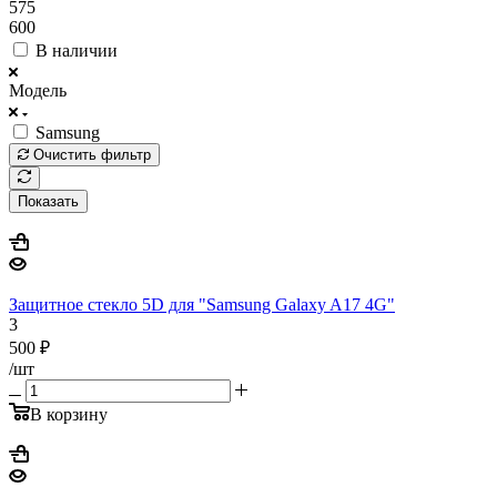
575
600
В наличии
Модель
Samsung
Очистить фильтр
Показать
Защитное стекло 5D для "Samsung Galaxy A17 4G"
3
500
₽
/шт
В корзину