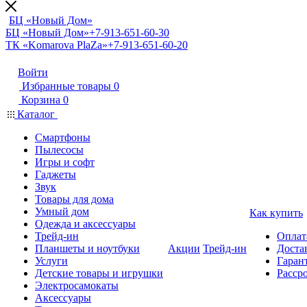
БЦ «Новый Дом»
БЦ «Новый Дом»
+7-913-651-60-30
ТК «Komarova PlaZa»
+7-913-651-60-20
Войти
Избранные товары
0
Корзина
0
Каталог
Смартфоны
Пылесосы
Игры и софт
Гаджеты
Звук
Товары для дома
Умный дом
Как купить
Одежда и аксессуары
Трейд-ин
Оплат
Планшеты и ноутбуки
Акции
Трейд-ин
Доста
Услуги
Гарант
Детские товары и игрушки
Расср
Электросамокаты
Аксессуары