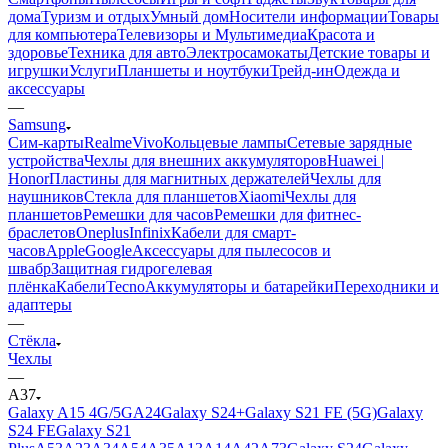
дома
Туризм и отдых
Умный дом
Носители информации
Товары
для компьютера
Телевизоры и Мультимедиа
Красота и
здоровье
Техника для авто
Электросамокаты
Детские товары и
игрушки
Услуги
Планшеты и ноутбуки
Трейд-ин
Одежда и
аксессуары
—
Samsung
Сим-карты
Realme
Vivo
Кольцевые лампы
Сетевые зарядные
устройства
Чехлы для внешних аккумуляторов
Huawei |
Honor
Пластины для магнитных держателей
Чехлы для
наушников
Стекла для планшетов
Xiaomi
Чехлы для
планшетов
Ремешки для часов
Ремешки для фитнес-
браслетов
Oneplus
Infinix
Кабели для смарт-
часов
Apple
Google
Аксессуары для пылесосов и
швабр
Защитная гидрогелевая
плёнка
Кабели
Tecno
Аккумуляторы и батарейки
Переходники и
адаптеры
—
Стёкла
Чехлы
—
A37
Galaxy A15 4G/5G
A24
Galaxy S24+
Galaxy S21 FE (5G)
Galaxy
S24 FE
Galaxy S21