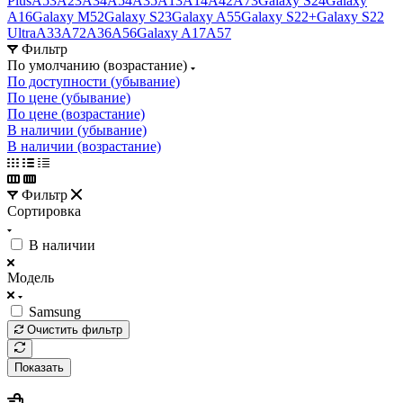
Plus
A53
A23
A34
A54
A35
A13
A14
A42
A73
Galaxy S24
Galaxy
A16
Galaxy M52
Galaxy S23
Galaxy A55
Galaxy S22+
Galaxy S22
Ultra
A33
A72
A36
A56
Galaxy A17
A57
Фильтр
По умолчанию (возрастание)
По доступности (убывание)
По цене (убывание)
По цене (возрастание)
В наличии (убывание)
В наличии (возрастание)
Фильтр
Сортировка
В наличии
Модель
Samsung
Очистить фильтр
Показать