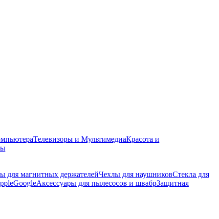
омпьютера
Телевизоры и Мультимедиа
Красота и
ры
ы для магнитных держателей
Чехлы для наушников
Стекла для
pple
Google
Аксессуары для пылесосов и швабр
Защитная