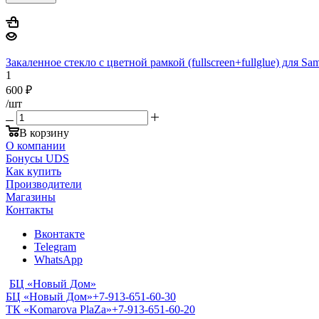
Закаленное стекло с цветной рамкой (fullscreen+fullglue) для Sa
1
600
₽
/шт
В корзину
О компании
Бонусы UDS
Как купить
Производители
Магазины
Контакты
Вконтакте
Telegram
WhatsApp
БЦ «Новый Дом»
БЦ «Новый Дом»
+7-913-651-60-30
ТК «Komarova PlaZa»
+7-913-651-60-20