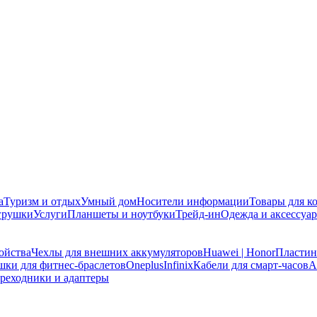
а
Туризм и отдых
Умный дом
Носители информации
Товары для к
игрушки
Услуги
Планшеты и ноутбуки
Трейд-ин
Одежда и аксессуа
ойства
Чехлы для внешних аккумуляторов
Huawei | Honor
Пластин
шки для фитнес-браслетов
Oneplus
Infinix
Кабели для смарт-часов
A
реходники и адаптеры