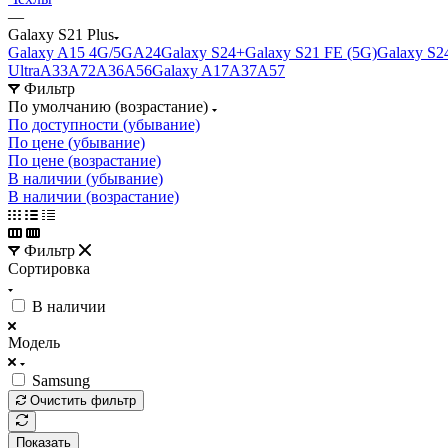
—
Galaxy S21 Plus
Galaxy A15 4G/5G
A24
Galaxy S24+
Galaxy S21 FE (5G)
Galaxy S2
Ultra
A33
A72
A36
A56
Galaxy A17
A37
A57
Фильтр
По умолчанию (возрастание)
По доступности (убывание)
По цене (убывание)
По цене (возрастание)
В наличии (убывание)
В наличии (возрастание)
Фильтр
Сортировка
В наличии
Модель
Samsung
Очистить фильтр
Показать