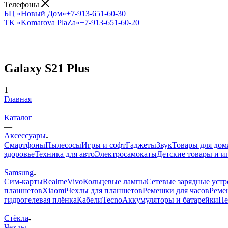
Телефоны
БЦ «Новый Дом»
+7-913-651-60-30
ТК «Komarova PlaZa»
+7-913-651-60-20
Galaxy S21 Plus
1
Главная
—
Каталог
—
Аксессуары
Смартфоны
Пылесосы
Игры и софт
Гаджеты
Звук
Товары для дом
здоровье
Техника для авто
Электросамокаты
Детские товары и 
—
Samsung
Сим-карты
Realme
Vivo
Кольцевые лампы
Сетевые зарядные устр
планшетов
Xiaomi
Чехлы для планшетов
Ремешки для часов
Реме
гидрогелевая плёнка
Кабели
Tecno
Аккумуляторы и батарейки
Пе
—
Стёкла
Чехлы