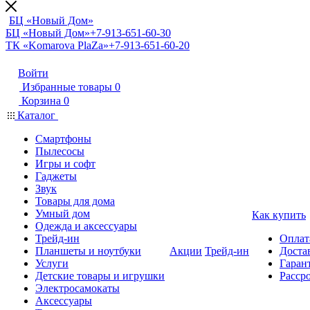
БЦ «Новый Дом»
БЦ «Новый Дом»
+7-913-651-60-30
ТК «Komarova PlaZa»
+7-913-651-60-20
Войти
Избранные товары
0
Корзина
0
Каталог
Смартфоны
Пылесосы
Игры и софт
Гаджеты
Звук
Товары для дома
Умный дом
Как купить
Одежда и аксессуары
Трейд-ин
Оплат
Планшеты и ноутбуки
Акции
Трейд-ин
Доста
Услуги
Гарант
Детские товары и игрушки
Расср
Электросамокаты
Аксессуары