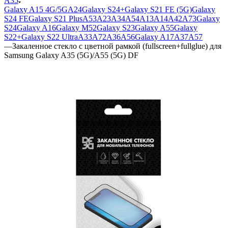
A35
Galaxy A15 4G/5G
A24
Galaxy S24+
Galaxy S21 FE (5G)
Galaxy
S24 FE
Galaxy S21 Plus
A53
A23
A34
A54
A13
A14
A42
A73
Galaxy
S24
Galaxy A16
Galaxy M52
Galaxy S23
Galaxy A55
Galaxy
S22+
Galaxy S22 Ultra
A33
A72
A36
A56
Galaxy A17
A37
A57
—
Закаленное стекло с цветной рамкой (fullscreen+fullglue) для
Samsung Galaxy A35 (5G)/A55 (5G) DF