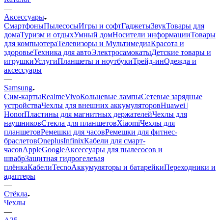
—
Аксессуары
Смартфоны
Пылесосы
Игры и софт
Гаджеты
Звук
Товары для
дома
Туризм и отдых
Умный дом
Носители информации
Товары
для компьютера
Телевизоры и Мультимедиа
Красота и
здоровье
Техника для авто
Электросамокаты
Детские товары и
игрушки
Услуги
Планшеты и ноутбуки
Трейд-ин
Одежда и
аксессуары
—
Samsung
Сим-карты
Realme
Vivo
Кольцевые лампы
Сетевые зарядные
устройства
Чехлы для внешних аккумуляторов
Huawei |
Honor
Пластины для магнитных держателей
Чехлы для
наушников
Стекла для планшетов
Xiaomi
Чехлы для
планшетов
Ремешки для часов
Ремешки для фитнес-
браслетов
Oneplus
Infinix
Кабели для смарт-
часов
Apple
Google
Аксессуары для пылесосов и
швабр
Защитная гидрогелевая
плёнка
Кабели
Tecno
Аккумуляторы и батарейки
Переходники и
адаптеры
—
Стёкла
Чехлы
—