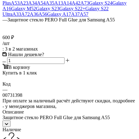
Plus
A53
A23
A34
A54
A35
A13
A14
A42
A73
Galaxy S24
Galaxy
A16
Galaxy M52
Galaxy S23
Galaxy S22+
Galaxy S22
Ultra
A33
A72
A36
A56
Galaxy A17
A37
A57
—
Защитное стекло PERO Full Glue для Samsung A55
600
₽
/шт
: 3
в 2 магазинах
Нашли дешевле?
В корзину
Купить в 1 клик
Код
—
00731398
При оплате за наличный расчёт действуют скидки, подробнее
- у менеджеров магазина,
Описание
Защитное стекло PERO Full Glue для Samsung A55
Наличие