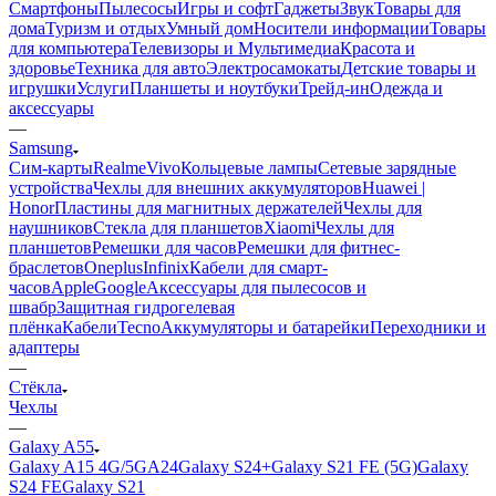
Смартфоны
Пылесосы
Игры и софт
Гаджеты
Звук
Товары для
дома
Туризм и отдых
Умный дом
Носители информации
Товары
для компьютера
Телевизоры и Мультимедиа
Красота и
здоровье
Техника для авто
Электросамокаты
Детские товары и
игрушки
Услуги
Планшеты и ноутбуки
Трейд-ин
Одежда и
аксессуары
—
Samsung
Сим-карты
Realme
Vivo
Кольцевые лампы
Сетевые зарядные
устройства
Чехлы для внешних аккумуляторов
Huawei |
Honor
Пластины для магнитных держателей
Чехлы для
наушников
Стекла для планшетов
Xiaomi
Чехлы для
планшетов
Ремешки для часов
Ремешки для фитнес-
браслетов
Oneplus
Infinix
Кабели для смарт-
часов
Apple
Google
Аксессуары для пылесосов и
швабр
Защитная гидрогелевая
плёнка
Кабели
Tecno
Аккумуляторы и батарейки
Переходники и
адаптеры
—
Стёкла
Чехлы
—
Galaxy A55
Galaxy A15 4G/5G
A24
Galaxy S24+
Galaxy S21 FE (5G)
Galaxy
S24 FE
Galaxy S21