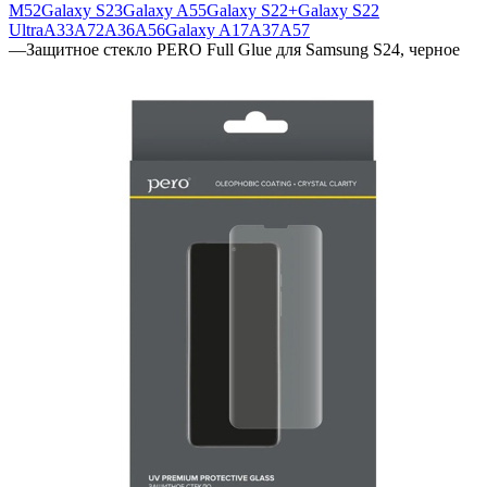
M52
Galaxy S23
Galaxy A55
Galaxy S22+
Galaxy S22
Ultra
A33
A72
A36
A56
Galaxy A17
A37
A57
—
Защитное стекло PERO Full Glue для Samsung S24, черное