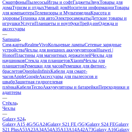
Смартфоны
Пылесосы
Игры и софт
Гаджеты
Звук
Товары для
дома
Туризм и отдых
Умный дом
Носители информации
Товары
для компьютера
Телевизоры и Мультимедиа
Красота и
здоровье
Техника для авто
Электросамокаты
Детские товары и
игрушки
Услуги
Планшеты и ноутбуки
Трейд-ин
Одежда и
аксессуары
—
Samsung
Сим-карты
Realme
Vivo
Кольцевые лампы
Сетевые зарядные
устройства
Чехлы для внешних аккумуляторов
Huawei |
Honor
Пластины для магнитных держателей
Чехлы для
наушников
Стекла для планшетов
Xiaomi
Чехлы для
планшетов
Ремешки для часов
Ремешки для фитнес-
браслетов
Oneplus
Infinix
Кабели для смарт-
часов
Apple
Google
Аксессуары для пылесосов и
швабр
Защитная гидрогелевая
плёнка
Кабели
Tecno
Аккумуляторы и батарейки
Переходники и
адаптеры
—
Стёкла
Чехлы
—
Galaxy S24
Galaxy A15 4G/5G
A24
Galaxy S21 FE (5G)
Galaxy S24 FE
Galaxy
S21 Plus
A53
A23
A34
A54
A35
A13
A14
A42
A73
Galaxy A16
Galaxy