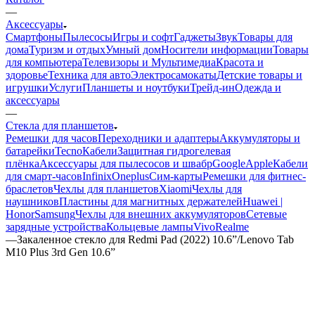
—
Аксессуары
Смартфоны
Пылесосы
Игры и софт
Гаджеты
Звук
Товары для
дома
Туризм и отдых
Умный дом
Носители информации
Товары
для компьютера
Телевизоры и Мультимедиа
Красота и
здоровье
Техника для авто
Электросамокаты
Детские товары и
игрушки
Услуги
Планшеты и ноутбуки
Трейд-ин
Одежда и
аксессуары
—
Стекла для планшетов
Ремешки для часов
Переходники и адаптеры
Аккумуляторы и
батарейки
Tecno
Кабели
Защитная гидрогелевая
плёнка
Аксессуары для пылесосов и швабр
Google
Apple
Кабели
для смарт-часов
Infinix
Oneplus
Сим-карты
Ремешки для фитнес-
браслетов
Чехлы для планшетов
Xiaomi
Чехлы для
наушников
Пластины для магнитных держателей
Huawei |
Honor
Samsung
Чехлы для внешних аккумуляторов
Сетевые
зарядные устройства
Кольцевые лампы
Vivo
Realme
—
Закаленное стекло для Redmi Pad (2022) 10.6”/Lenovo Tab
M10 Plus 3rd Gen 10.6”