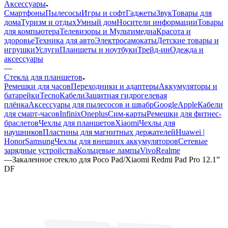
Аксессуары
Смартфоны
Пылесосы
Игры и софт
Гаджеты
Звук
Товары для
дома
Туризм и отдых
Умный дом
Носители информации
Товары
для компьютера
Телевизоры и Мультимедиа
Красота и
здоровье
Техника для авто
Электросамокаты
Детские товары и
игрушки
Услуги
Планшеты и ноутбуки
Трейд-ин
Одежда и
аксессуары
—
Стекла для планшетов
Ремешки для часов
Переходники и адаптеры
Аккумуляторы и
батарейки
Tecno
Кабели
Защитная гидрогелевая
плёнка
Аксессуары для пылесосов и швабр
Google
Apple
Кабели
для смарт-часов
Infinix
Oneplus
Сим-карты
Ремешки для фитнес-
браслетов
Чехлы для планшетов
Xiaomi
Чехлы для
наушников
Пластины для магнитных держателей
Huawei |
Honor
Samsung
Чехлы для внешних аккумуляторов
Сетевые
зарядные устройства
Кольцевые лампы
Vivo
Realme
—
Закаленное стекло для Poco Pad/Xiaomi Redmi Pad Pro 12.1”
DF