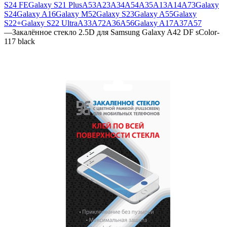
S24 FE
Galaxy S21 Plus
A53
A23
A34
A54
A35
A13
A14
A73
Galaxy
S24
Galaxy A16
Galaxy M52
Galaxy S23
Galaxy A55
Galaxy
S22+
Galaxy S22 Ultra
A33
A72
A36
A56
Galaxy A17
A37
A57
—
Закалённое стекло 2.5D для Samsung Galaxy A42 DF sColor-
117 black