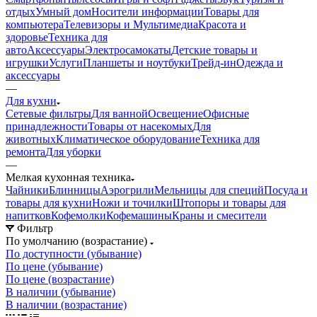
отдых
Умный дом
Носители информации
Товары для
компьютера
Телевизоры и Мультимедиа
Красота и
здоровье
Техника для
авто
Аксессуары
Электросамокаты
Детские товары и
игрушки
Услуги
Планшеты и ноутбуки
Трейд-ин
Одежда и
аксессуары
—
Для кухни
Сетевые фильтры
Для ванной
Освещение
Офисные
принадлежности
Товары от насекомых
Для
животных
Климатическое оборудование
Техника для
ремонта
Для уборки
—
Мелкая кухонная техника
Чайники
Блинницы
Аэрогрили
Мельницы для специй
Посуда и
товары для кухни
Ножи и точилки
Штопоры и товары для
напитков
Кофемолки
Кофемашины
Краны и смесители
Фильтр
По умолчанию (возрастание)
По доступности (убывание)
По цене (убывание)
По цене (возрастание)
В наличии (убывание)
В наличии (возрастание)