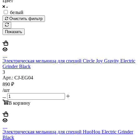
Цвет
белый
Очистить фильтр
Показать
Электрическая мельница для специй Circle Joy Gravity Electric
Grinder Black
3
Арт.: CJ-EG04
890
₽
/шт
В корзину
Электрическая мельница для специй HuoHou Electric Grinder
Black