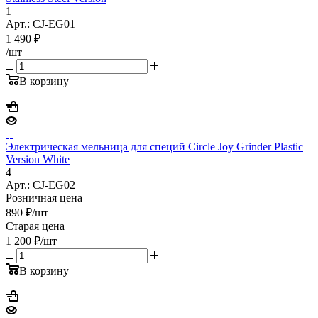
1
Арт.: CJ-EG01
1 490
₽
/шт
В корзину
Электрическая мельница для специй Circle Joy Grinder Plastic
Version White
4
Арт.: CJ-EG02
Розничная цена
890
₽
/шт
Старая цена
1 200
₽
/шт
В корзину