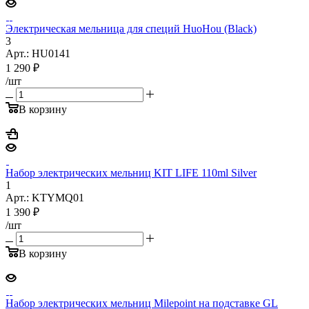
Электрическая мельница для специй HuoHou (Black)
3
Арт.: HU0141
1 290
₽
/шт
В корзину
Набор электрических мельниц KIT LIFE 110ml Silver
1
Арт.: KTYMQ01
1 390
₽
/шт
В корзину
Набор электрических мельниц Milepoint на подставке GL