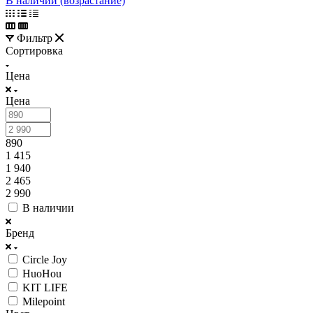
В наличии (возрастание)
Фильтр
Сортировка
Цена
Цена
890
1 415
1 940
2 465
2 990
В наличии
Бренд
Circle Joy
HuoHou
KIT LIFE
Milepoint