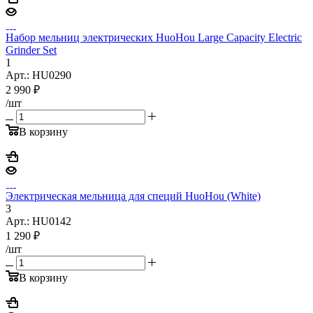
Набор мельниц электрических HuoHou Large Capacity Electric
Grinder Set
1
Арт.: HU0290
2 990
₽
/шт
В корзину
Электрическая мельница для специй HuoHou (White)
3
Арт.: HU0142
1 290
₽
/шт
В корзину