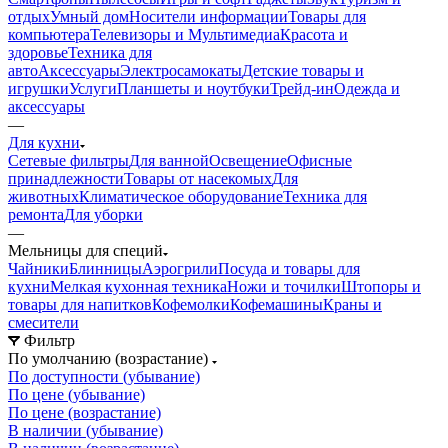
отдых
Умный дом
Носители информации
Товары для
компьютера
Телевизоры и Мультимедиа
Красота и
здоровье
Техника для
авто
Аксессуары
Электросамокаты
Детские товары и
игрушки
Услуги
Планшеты и ноутбуки
Трейд-ин
Одежда и
аксессуары
—
Для кухни
Сетевые фильтры
Для ванной
Освещение
Офисные
принадлежности
Товары от насекомых
Для
животных
Климатическое оборудование
Техника для
ремонта
Для уборки
—
Мельницы для специй
Чайники
Блинницы
Аэрогрили
Посуда и товары для
кухни
Мелкая кухонная техника
Ножи и точилки
Штопоры и
товары для напитков
Кофемолки
Кофемашины
Краны и
смесители
Фильтр
По умолчанию (возрастание)
По доступности (убывание)
По цене (убывание)
По цене (возрастание)
В наличии (убывание)