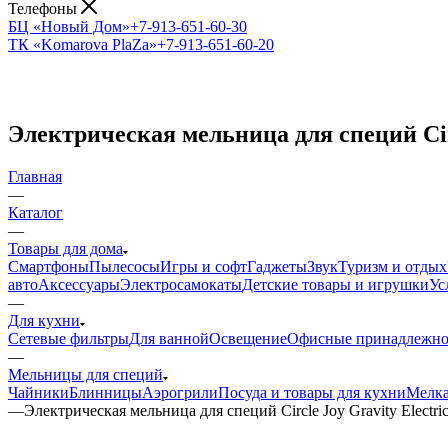
Телефоны
БЦ «Новый Дом»
+7-913-651-60-30
ТК «Komarova PlaZa»
+7-913-651-60-20
Электрическая мельница для специй Circ
Главная
—
Каталог
—
Товары для дома
Смартфоны
Пылесосы
Игры и софт
Гаджеты
Звук
Туризм и отдых
авто
Аксессуары
Электросамокаты
Детские товары и игрушки
Ус
—
Для кухни
Сетевые фильтры
Для ванной
Освещение
Офисные принадлежно
—
Мельницы для специй
Чайники
Блинницы
Аэрогрили
Посуда и товары для кухни
Мелка
—
Электрическая мельница для специй Circle Joy Gravity Electric