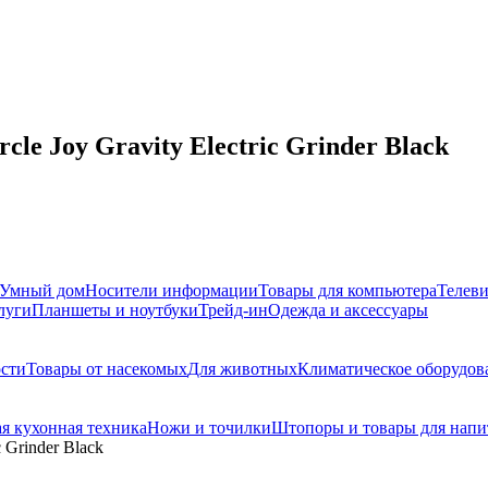
le Joy Gravity Electric Grinder Black
Умный дом
Носители информации
Товары для компьютера
Телев
луги
Планшеты и ноутбуки
Трейд-ин
Одежда и аксессуары
сти
Товары от насекомых
Для животных
Климатическое оборудов
я кухонная техника
Ножи и точилки
Штопоры и товары для напи
 Grinder Black