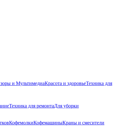
изоры и Мультимедиа
Красота и здоровье
Техника для
ание
Техника для ремонта
Для уборки
тков
Кофемолки
Кофемашины
Краны и смесители