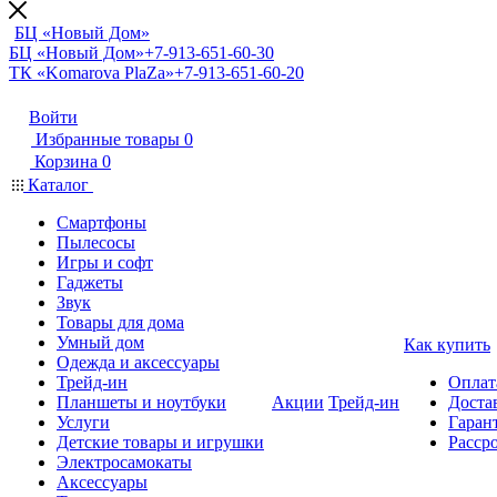
БЦ «Новый Дом»
БЦ «Новый Дом»
+7-913-651-60-30
ТК «Komarova PlaZa»
+7-913-651-60-20
Войти
Избранные товары
0
Корзина
0
Каталог
Смартфоны
Пылесосы
Игры и софт
Гаджеты
Звук
Товары для дома
Умный дом
Как купить
Одежда и аксессуары
Трейд-ин
Оплат
Планшеты и ноутбуки
Акции
Трейд-ин
Доста
Услуги
Гарант
Детские товары и игрушки
Расср
Электросамокаты
Аксессуары