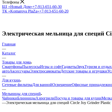
Телефоны
БЦ «Новый Дом»
+7-913-651-60-30
ТК «Komarova PlaZa»
+7-913-651-60-20
Электрическая мельница для специй Circ
Главная
—
Каталог
—
Товары для дома
Смартфоны
Пылесосы
Игры и софт
Гаджеты
Звук
Туризм и отдых
авто
Аксессуары
Электросамокаты
Детские товары и игрушки
Ус
—
Для кухни
Сетевые фильтры
Для ванной
Освещение
Офисные принадлежно
—
Мельницы для специй
Чайники
Блинницы
Аэрогрили
Посуда и товары для кухни
Мелка
—
Электрическая мельница для специй Circle Joy Grinder Plastic 