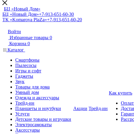
БЦ «Новый Дом»
БЦ «Новый Дом»
+7-913-651-60-30
ТК «Komarova PlaZa»
+7-913-651-60-20
Войти
Избранные товары
0
Корзина
0
Каталог
Смартфоны
Пылесосы
Игры и софт
Гаджеты
Звук
Товары для дома
Умный дом
Как купить
Одежда и аксессуары
Трейд-ин
Оплат
Планшеты и ноутбуки
Акции
Трейд-ин
Доста
Услуги
Гарант
Детские товары и игрушки
Расср
Электросамокаты
Аксессуары