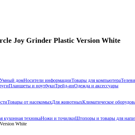
le Joy Grinder Plastic Version White
Умный дом
Носители информации
Товары для компьютера
Телев
луги
Планшеты и ноутбуки
Трейд-ин
Одежда и аксессуары
сти
Товары от насекомых
Для животных
Климатическое оборудов
я кухонная техника
Ножи и точилки
Штопоры и товары для напи
Version White