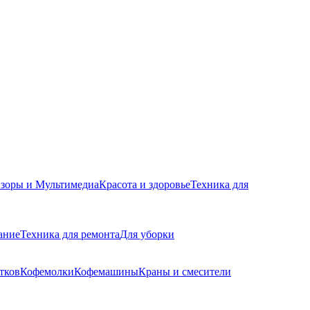
изоры и Мультимедиа
Красота и здоровье
Техника для
ание
Техника для ремонта
Для уборки
тков
Кофемолки
Кофемашины
Краны и смесители