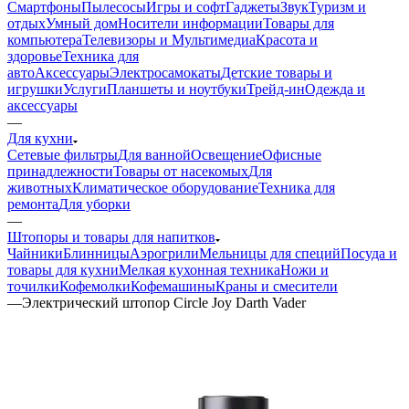
Смартфоны
Пылесосы
Игры и софт
Гаджеты
Звук
Туризм и
отдых
Умный дом
Носители информации
Товары для
компьютера
Телевизоры и Мультимедиа
Красота и
здоровье
Техника для
авто
Аксессуары
Электросамокаты
Детские товары и
игрушки
Услуги
Планшеты и ноутбуки
Трейд-ин
Одежда и
аксессуары
—
Для кухни
Сетевые фильтры
Для ванной
Освещение
Офисные
принадлежности
Товары от насекомых
Для
животных
Климатическое оборудование
Техника для
ремонта
Для уборки
—
Штопоры и товары для напитков
Чайники
Блинницы
Аэрогрили
Мельницы для специй
Посуда и
товары для кухни
Мелкая кухонная техника
Ножи и
точилки
Кофемолки
Кофемашины
Краны и смесители
—
Электрический штопор Circle Joy Darth Vader